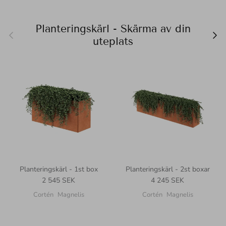
Planteringskärl - Skärma av din
uteplats
Planteringskärl - 1st box
Planteringskärl - 2st boxar
Translation missing: sv.products.product.price.regular_price
Translation missing: sv.
2 545 SEK
4 245 SEK
Cortén
Magnelis
Cortén
Magnelis