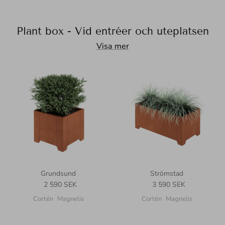
Plant box - Vid entréer och uteplatsen
Visa mer
Grundsund
Strömstad
Translation missing: sv.products.product.price.regular_price
Translation missing: sv.p
2 590 SEK
3 590 SEK
Cortén
Magnelis
Cortén
Magnelis