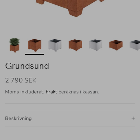
Grundsund
Translation missing: sv.products.product.price
2 790 SEK
Moms inkluderat.
Frakt
beräknas i kassan.
Beskrivning