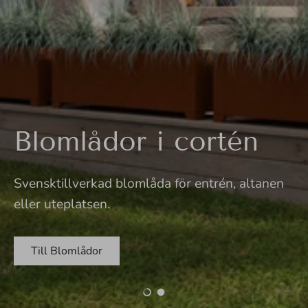
Blomlådor i cortén
Svensktillverkad blomlåda för entrén, altanen
eller uteplatsen.
Till Blomlådor
1 2
2 2